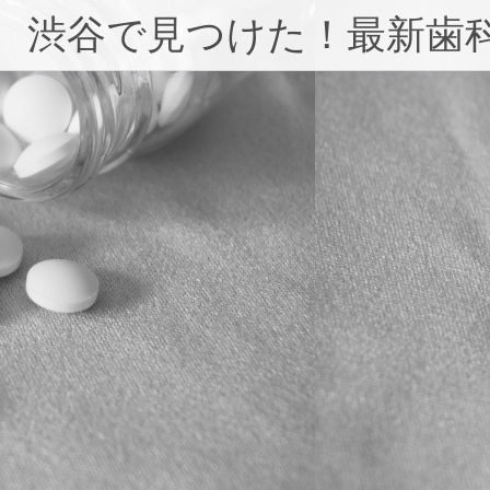
コ
渋谷で見つけた！最新歯
ン
テ
ン
ツ
へ
ス
キ
ッ
プ