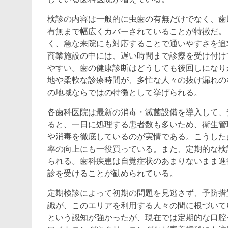
検診の内容は一般的に虫歯の有無だけでなく、歯
有無まで幅広くカバーされていることが特徴だ。
く、急な来院にも対応することで通いやすさを追
商業施設の中には、遅い時間まで診療を受け付け
やすい。歯の健康診断はどうしても後回しになり
地や柔軟な診療時間が、多忙な人々の抜け漏れの
の地域ならではの特徴として挙げられる。
各歯科医院は最新の消毒・滅菌設備を導入して、
ると、一日に処理する患者数も多いため、衛生管
や消毒を徹底しているのが実情である。こうした
率の向上にも一役買っている。また、定期的な検
られる。歯科疾患は自覚症状のあまりないまま進
診を受けることが勧められている。
定期検診によって初期の問題を見逃さず、予防措
識が、このエリアを利用する人々の間に根づいて
という認知が強かったが、現在では定期的な口腔