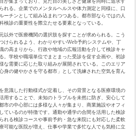
目が集まっており、見た目の美しさと健康を同時に追求す
られる。企業でのメンタルヘルスや体力測定と同様に、口
ルーチンとして組み込まれつつある。都市部ならではの人
科検診の重要性を際立たせる要素となっている。
元以外で医療機関の選択肢を探すことが求められる。こう
つけられるよう、わかりやすいWeb予約システムや、丁
識の高まりから、行政や地域の広報活動を介して検診キャ
る。学校や職場単位でまとまった受診を促す企画や、初診
様な需要に応じた取り組みが展開されている。このエリア
心身の健やかさを守る都市」として洗練された空気を育ん
を意識した行動様式が定着し、その背景となる医療環境の
活用することで、未知のトラブルを未然に防ぎ、安心して
都市の中心部には多様な人々が集まり、商業施設やオフィ
しているのが特徴です。通勤や通学の合間を活用した検診
られる検診コースや事前予約・急な来院にも対応した柔軟
療可能な医院が増え、仕事や学業で多忙な人でも気軽に立