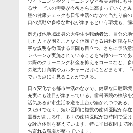
ワイトニングやクリーニングなど審美歯科にも注
るサービスの需要が今後さらに高まっていくとみ
腔の健康チェックも日常生活のなかで当たり前の
口の流動や多様な世代が集まるという環境も、歯
例えば他地域出身の大学生や転勤者は、自分の地
した人々が困ることなく信頼できる歯科医院を見
寧な説明を徹底する医院も目立つ。さらに予防意
ンペーンが実施されていることも特徴の一つであ
の際のクリーニング料金を抑えるコースなど、多
の魅力は商業やカルチャーだけにとどまらず、「
でいる点にも見ることができる。
日々変化する都市生活のなかで、健康な口腔環境
充実にも注目が集まっている。歯科医院の検診を
活気ある都市生活を送る土台が築かれつつある。
スだけでなく、短い区間に複数の歯科医院が存在
需要が高まる中、多くの歯科医院が短時間で受け
な診療体制を整えています。特に平日夜間まで診
ち寄れる環境が整っています。