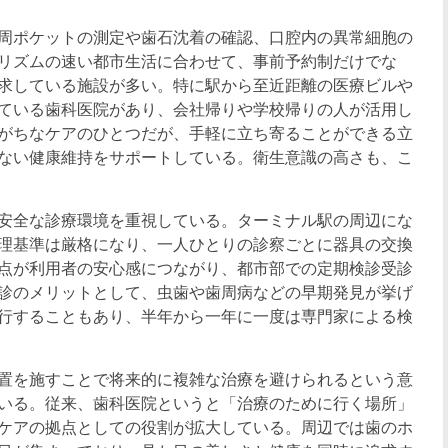
周ポケットの測定や歯石沈着の確認、口腔内の異常細胞の
リズムの速い都市生活に合わせて、事前予約制だけでな
求している施設が多い。特に駅から至近距離の医療ビルや
ている歯科医院があり、会社帰りや学校帰りの人が活用し
がちなケアのひとつだが、手軽に立ち寄ることができる立
ない健康維持をサポートしている。衛生意識の高さも、こ
安全な診療環境を重視している。ターミナル駅の周辺にな
理基準は厳格になり、一人ひとりの診察ごとに器具の交換
点が利用者の安心感につながり、都市部での定期検診受診
診のメリットとして、虫歯や歯周病などの早期発見が挙げ
行することもあり、半年から一年に一度は専門家による検
置を施すことで将来的に複雑な治療を避けられるという意
いる。従来、歯科医院というと「治療のために行く場所」
ケアの拠点としての役割が拡大している。周辺では歯のホ