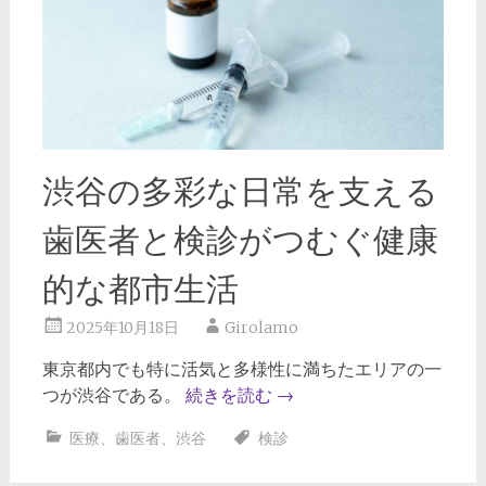
渋谷の多彩な日常を支える
歯医者と検診がつむぐ健康
的な都市生活
2025年10月18日
Girolamo
東京都内でも特に活気と多様性に満ちたエリアの一
つが渋谷である。
続きを読む
→
医療
、
歯医者
、
渋谷
検診