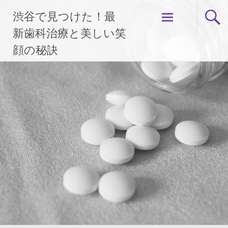
コ
渋谷で見つけた！最
ン
テ
新歯科治療と美しい笑
ン
顔の秘訣
ツ
へ
ス
キ
ッ
プ