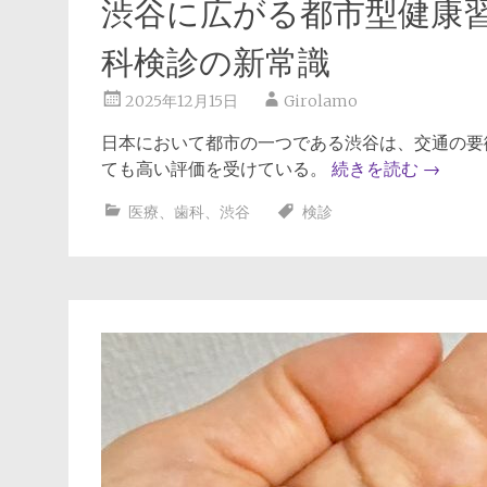
渋谷に広がる都市型健康
科検診の新常識
2025年12月15日
Girolamo
日本において都市の一つである渋谷は、交通の要
ても高い評価を受けている。
続きを読む
→
医療
、
歯科
、
渋谷
検診