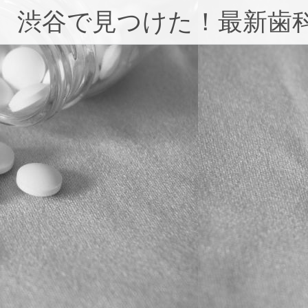
コ
渋谷で見つけた！最新歯
ン
テ
ン
ツ
へ
ス
キ
ッ
プ