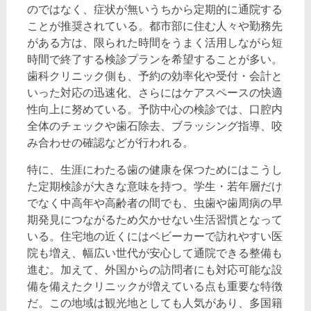
のではなく、症状が無いうちから定期的に通院する
ことが推奨されている。都市部に住む人々や勤務先
がある方は、限られた時間をうまく活用しながら短
時間で終了する検診プランを希望することが多い。
歯科クリニック側も、予約の効率化や受付・会計と
いった対応の迅速化、さらにはケアスペースの快適
性向上に努めている。予防中心の検診では、口腔内
全体のチェックや歯石除去、ブラッシング指導、咬
み合わせの確認などが行われる。
特に、生涯にわたる歯の健康を保つためにはこうし
た定期検診が大きな意味を持つ。学生・若年層だけ
でなく中高年や高齢者の間でも、虫歯や歯周病の早
期発見につながるため欠かせない生活習慣となって
いる。住宅地の近くにはベビーカーで訪れやすい医
院も増え、幅広い世代が安心して通院できる整備も
進む。加えて、外国からの訪問者にも対応可能な設
備を備えたクリニックが増えている点も重要な特徴
だ。この地域は観光地としても人気があり、多国籍