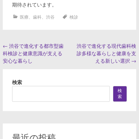
期待されています。
医療
、
歯科
、
渋谷
検診
投
←
渋谷で進化する都市型歯
渋谷で進化する現代歯科検
科検診と健康意識が支える
診多様な暮らしと健康を支
稿
安心な暮らし
える新しい選択
→
ナ
ビ
検索
ゲ
検
ー
索
シ
ョ
ン
最近の投稿