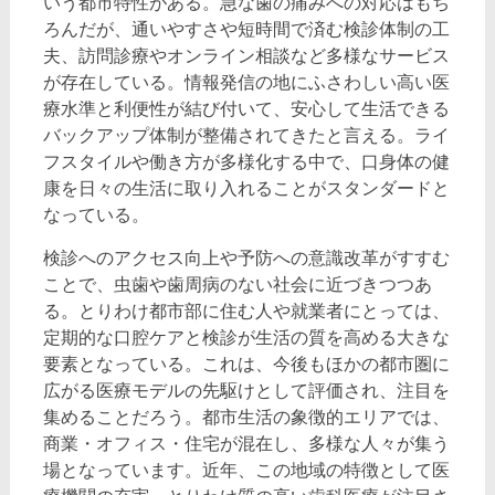
いう都市特性がある。急な歯の痛みへの対応はもち
ろんだが、通いやすさや短時間で済む検診体制の工
夫、訪問診療やオンライン相談など多様なサービス
が存在している。情報発信の地にふさわしい高い医
療水準と利便性が結び付いて、安心して生活できる
バックアップ体制が整備されてきたと言える。ライ
フスタイルや働き方が多様化する中で、口身体の健
康を日々の生活に取り入れることがスタンダードと
なっている。
検診へのアクセス向上や予防への意識改革がすすむ
ことで、虫歯や歯周病のない社会に近づきつつあ
る。とりわけ都市部に住む人や就業者にとっては、
定期的な口腔ケアと検診が生活の質を高める大きな
要素となっている。これは、今後もほかの都市圏に
広がる医療モデルの先駆けとして評価され、注目を
集めることだろう。都市生活の象徴的エリアでは、
商業・オフィス・住宅が混在し、多様な人々が集う
場となっています。近年、この地域の特徴として医