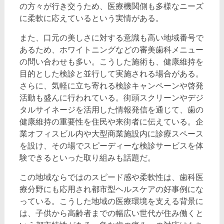
の方々が行き交うため、医療機関側も多様なニーズ
に柔軟に応えているという実情がある。
また、口元の美しさに対する意識も高い地域番号で
あるため、ホワイトニングなどの審美歯科メニュー
の問い合わせも多い。こうした施術も、健康維持を
目的とした検診と並行して実施される場合がある。
さらに、気軽に立ち寄れる検診キャンペーンや啓発
活動も盛んに行われている。街頭スクリーンやデジ
タルサイネージを活用した情報発信を通じて、歯の
健康維持の重要性を住民や来街者に伝えている。企
業オフィスビル内や大型商業施設内に診療スペース
を設け、その場でスピーディーな検診サービスを体
験できるといった取り組みも話題だ。
この地域ならではのスピード感や柔軟性は、歯科医
療分野にも応用され都市型ヘルスケアの好事例にな
っている。こうした地域の医療環境を支える背景に
は、子供から高齢者までの幅広い世代が住み働くと