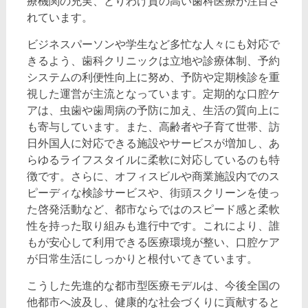
療機関の充実、とりわけ質の高い歯科医療が注目さ
れています。
ビジネスパーソンや学生など多忙な人々にも対応で
きるよう、歯科クリニックは立地や診療体制、予約
システムの利便性向上に努め、予防や定期検診を重
視した運営が主流となっています。定期的な口腔ケ
アは、虫歯や歯周病の予防に加え、生活の質向上に
も寄与しています。また、高齢者や子育て世帯、訪
日外国人に対応できる施設やサービスが増加し、あ
らゆるライフスタイルに柔軟に対応しているのも特
徴です。さらに、オフィスビルや商業施設内でのス
ピーディな検診サービスや、街頭スクリーンを使っ
た啓発活動など、都市ならではのスピード感と柔軟
性を持った取り組みも進行中です。これにより、誰
もが安心して利用できる医療環境が整い、口腔ケア
が日常生活にしっかりと根付いてきています。
こうした先進的な都市型医療モデルは、今後全国の
他都市へ波及し、健康的な社会づくりに貢献すると