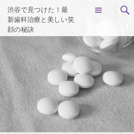
コ
渋谷で見つけた！最
ン
テ
新歯科治療と美しい笑
ン
顔の秘訣
ツ
へ
ス
キ
ッ
プ