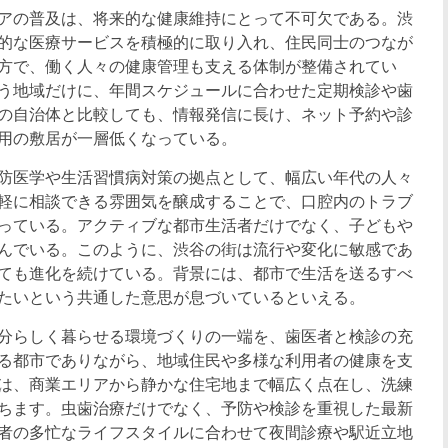
アの普及は、将来的な健康維持にとって不可欠である。渋
的な医療サービスを積極的に取り入れ、住民同士のつなが
方で、働く人々の健康管理も支える体制が整備されてい
う地域だけに、年間スケジュールに合わせた定期検診や歯
の自治体と比較しても、情報発信に長け、ネット予約や診
用の敷居が一層低くなっている。
防医学や生活習慣病対策の拠点として、幅広い年代の人々
軽に相談できる雰囲気を醸成することで、口腔内のトラブ
っている。アクティブな都市生活者だけでなく、子どもや
んでいる。このように、渋谷の街は流行や変化に敏感であ
ても進化を続けている。背景には、都市で生活を送るすべ
たいという共通した意思が息づいているといえる。
分らしく暮らせる環境づくりの一端を、歯医者と検診の充
る都市でありながら、地域住民や多様な利用者の健康を支
は、商業エリアから静かな住宅地まで幅広く点在し、洗練
ちます。虫歯治療だけでなく、予防や検診を重視した最新
者の多忙なライフスタイルに合わせて夜間診療や駅近立地