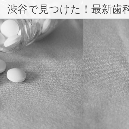
コ
渋谷で見つけた！最新歯
ン
テ
ン
ツ
へ
ス
キ
ッ
プ