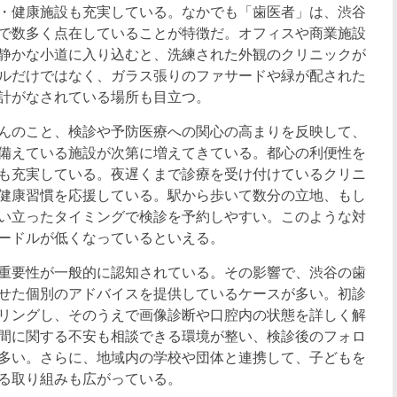
・健康施設も充実している。なかでも「歯医者」は、渋谷
で数多く点在していることが特徴だ。オフィスや商業施設
静かな小道に入り込むと、洗練された外観のクリニックが
ルだけではなく、ガラス張りのファサードや緑が配された
計がなされている場所も目立つ。
んのこと、検診や予防医療への関心の高まりを反映して、
備えている施設が次第に増えてきている。都心の利便性を
も充実している。夜遅くまで診療を受け付けているクリニ
健康習慣を応援している。駅から歩いて数分の立地、もし
い立ったタイミングで検診を予約しやすい。このような対
ードルが低くなっているといえる。
重要性が一般的に認知されている。その影響で、渋谷の歯
せた個別のアドバイスを提供しているケースが多い。初診
リングし、そのうえで画像診断や口腔内の状態を詳しく解
間に関する不安も相談できる環境が整い、検診後のフォロ
多い。さらに、地域内の学校や団体と連携して、子どもを
る取り組みも広がっている。