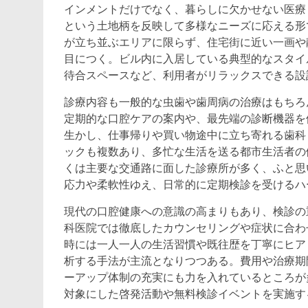
インメントだけでなく、暮らしに欠かせない医療
という土地柄を反映して多様なニーズに応える形
が立ち並ぶエリアに限らず、住宅街に近い一画や
目につく。ビル内に入居している典型的なスタイ
待合スペースなど、利用者がリラックスできる設
診療内容も一般的な虫歯や歯周病の治療はもちろ
定期的な口腔ケアの案内や、最先端の診断機器を
生かし、仕事帰りや買い物途中に立ち寄れる歯科
ックも複数あり、多忙な生活を送る都市生活者の
くは主要な交通路に面した診療所が多く、ふと思
応力や柔軟性ゆえ、日常的に定期検診を受けるハ
現代の口腔健康への意識の高まりもあり、検診の
科医院では徹底したカウンセリングや症状に合わ
時には一人一人の生活習慣や既往歴を丁寧にヒア
析する手法が主流となりつつある。費用や治療期
ーアップ体制の充実にも力を入れているところが
対象にした啓発活動や無料検診イベントを実施す