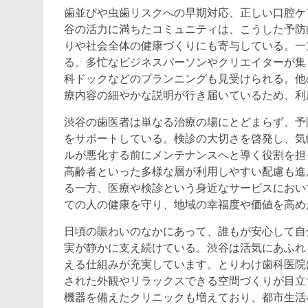
歯並びや虫歯リスクへの早期対応、正しい口腔ケ
谷の活力に満ちたコミュニティは、こうした予防
りや社会全体の健康づくりにも寄与している。一
る。多忙なビジネスパーソンやクリエイターが集
科ドックなどのプランニングも見受けられる。他
療内容の細やかな説明が行き届いているため、利
渋谷の歯医者は単なる治療の場にとどまらず、予
をサポートしている。検診の大切さを啓発し、気
ルが悪化する前にメンテナンスへと導く役割を担
高齢者といった多様な層が利用しやすい配慮も進
る一方、医療や検診という身近なサービスにおい
ての人の健康を守り、地域の幸福度や価値を高め
日頃の賑わいのなかにあって、誰もが安心して自
実が静かに支え続けている。渋谷は活気にあふれ
える仕組みが充実しています。とりわけ歯科医院
された外観やリラックスできる空間づくりが目立
機器を備えたクリニックも増えており、都市生活