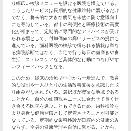
り幅広い検診メニューを設ける医院も増えている。
こうしたサービスは長期的な健康維持に繋がるだけ
でなく、将来的な大きな病気を未然に防ぐ意識向上
にも寄与している。都市の利便性と医療技術の高度
化が相まって、定期的に専門的なアドバイスが受け
られる場として、付加価値の高いサービスの提供も
進んでいる。歯科医院の検診で得られる情報は単な
る病院診断ではなく、自宅で行う毎日の歯磨きや食
生活、ストレスケアなど具体的な行動につなげやす
いフィードバックとなる。
このため、従来の治療型中心から一歩進んで、教育
的な役割や一人ひとりの生活改善支援を意識した取
り組みがなされている。選択肢が豊富な地域である
ことから、自分の価値観やニーズに合わせて長く付
き合える医院を選ぶこともできるため、歯科検診を
より身近な健康習慣として定着させることが可能と
なっている。定期的な歯科検診が口腔内の健康のみ
ならず、全身の健康管理や自信に繋がることから、