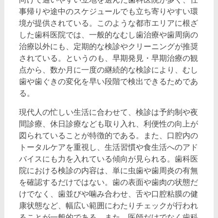
事帰りや途中のスケジュールでも立ち寄りやすい環
境が提供されている。このような都市エリアに根ざ
した歯科医院では、一般的なむし歯治療や歯周病の
治療以外にも、定期的な検診やクリーニングが推奨
されている。というのも、早期発見・早期治療の観
点から、数か月に一度の継続的な検診により、むし
歯や歯ぐきの変化を早い段階で検出できるためであ
る。
現代人の忙しい生活に合わせて、検診は予約制や夜
間診療、休日診療なども取り入れ、利便性の向上が
図られていることが特徴的である。また、口腔内の
トータルケアを重視し、生活習慣や食生活へのアド
バイスにも力を入れている傾向が見られる。歯科医
院における検診の内容は、単に虫歯や歯周炎の有無
を確認するだけではない。歯の表面や歯肉の状態だ
けでなく、歯並びや噛み合わせ、舌や口腔粘膜の健
康状態など、幅広い範囲にわたりチェックが行われ
ることが一般的である。また、医師だけでなく歯科