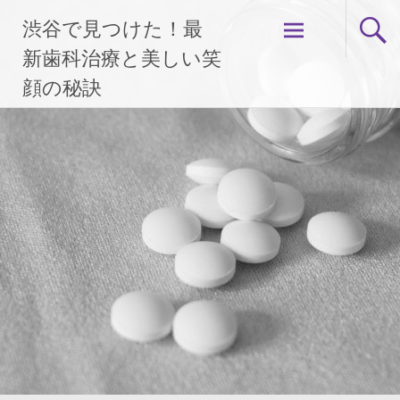
コ
渋谷で見つけた！最
ン
テ
新歯科治療と美しい笑
ン
顔の秘訣
ツ
へ
ス
キ
ッ
プ