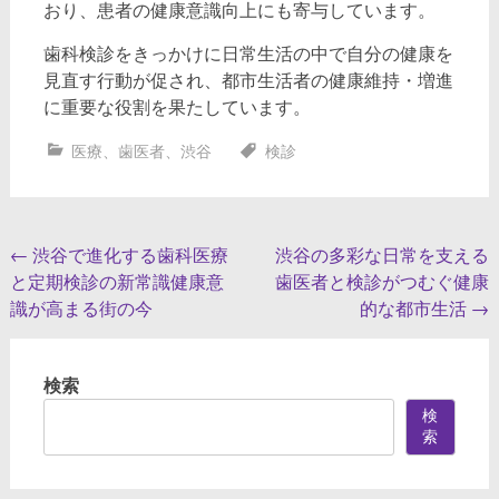
おり、患者の健康意識向上にも寄与しています。
歯科検診をきっかけに日常生活の中で自分の健康を
見直す行動が促され、都市生活者の健康維持・増進
に重要な役割を果たしています。
医療
、
歯医者
、
渋谷
検診
投
←
渋谷で進化する歯科医療
渋谷の多彩な日常を支える
と定期検診の新常識健康意
歯医者と検診がつむぐ健康
稿
識が高まる街の今
的な都市生活
→
ナ
ビ
検索
ゲ
検
ー
索
シ