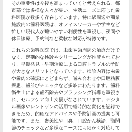
その重要性は今後も高まっていくと考えられる。都
市部では多様な人々が集い、生活ニーズに応じた歯
科医院が数多く存在しています。特に駅周辺や商業
施設内の歯科医院は、オフィスワーカーや学生など
忙しい現代人が通いやすい利便性を重視し、夜間や
休日診療、予約制など柔軟な対応が特徴です。
これらの歯科医院では、虫歯や歯周病の治療だけで
なく、定期的な検診やクリーニングが推奨されてお
り、早期発見・早期治療による口腔トラブルの予防
が大きなメリットとなっています。検診内容は虫歯
や歯肉の確認にとどまらず、噛み合わせや口腔粘膜
疾患、歯並びチェックなど多岐にわたります。歯科
衛生士による歯石除去やブラッシング指導も重視さ
れ、セルフケア向上支援がなされています。デジタ
ル画像やレントゲンの活用で経時的な変化を記録で
きるため、的確なアドバイスや予防計画の提案も可
能です。また、審美性や口臭、口腔がん検診、顎関
節のチェックなど多様なニーズにも細かく対応して